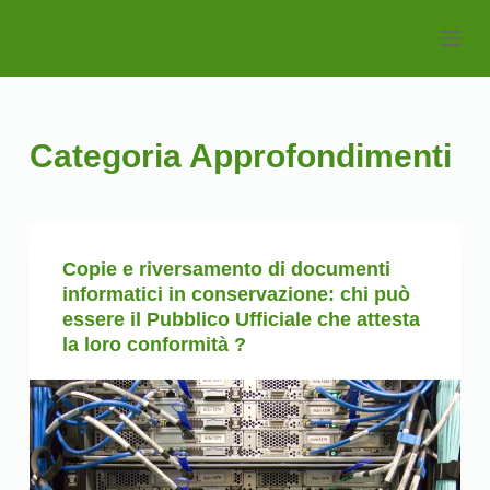
S
k
i
p
t
Categoria
Approfondimenti
o
c
o
n
Copie e riversamento di documenti
t
informatici in conservazione: chi può
e
essere il Pubblico Ufficiale che attesta
n
la loro conformità ?
t