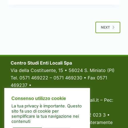
NEXT
Centro Studi Enti Locali Spa
Via della Costituente, 15 • 56024 S. Miniato (PI)
Tel. 0571 469222 – 0571 469230 • Fax 0571
469237 •
P.Iva e Codice fiscale 02998820233
Consenso utilizzo cookie
Email: segreteria@centrostudientilocali.it – Pec:
La tua privacy è importante. Questo
centrostudientilocali@pec.it
sito fa uso di cookie per
Registro Imprese di Pisa: N. 0299882 023 3 •
semplificare la tua navigazione nei
contenuti
Capitale Sociale Euro 500.000,00 (interamente