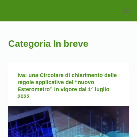
S
k
i
p
t
Categoria
In breve
o
c
o
n
Iva: una Circolare di chiarimento delle
t
regole applicative del “nuovo
e
Esterometro” in vigore dal 1° luglio
n
2022
t