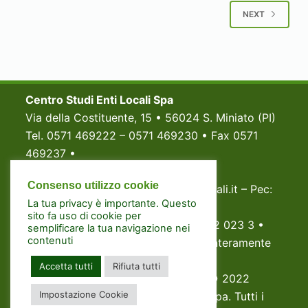
NEXT
Centro Studi Enti Locali Spa
Via della Costituente, 15 • 56024 S. Miniato (PI)
Tel. 0571 469222 – 0571 469230 • Fax 0571
469237 •
P.Iva e Codice fiscale 02998820233
Consenso utilizzo cookie
Email: segreteria@centrostudientilocali.it – Pec:
La tua privacy è importante. Questo
centrostudientilocali@pec.it
sito fa uso di cookie per
Registro Imprese di Pisa: N. 0299882 023 3 •
semplificare la tua navigazione nei
contenuti
Capitale Sociale Euro 500.000,00 (interamente
versato)
Accetta tutti
Rifiuta tutti
www.amminiistrazione-digitale.it
© 2022
Impostazione Cookie
Copyright Centro Studi Enti Locali Spa. Tutti i