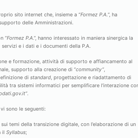
prio sito internet che, insieme a “
Formez P.A.
”, ha
 supporto delle Amministrazioni.
on “
Formez P.A
.”, hanno interessato in maniera sinergica la
servizi e i dati e i documenti della P.A.
ione e formazione, attività di supporto e affiancamento al
nale, supporto alla creazione di “
community”
,
definizione di
standard
, progettazione e riadattamento di
lità tra sistemi informatici per semplificare l’interazione co
odati.gov.it”
.
 vi sono le seguenti:
sui temi della transizione digitale, con l’elaborazione di un
 il
Syllabus
;