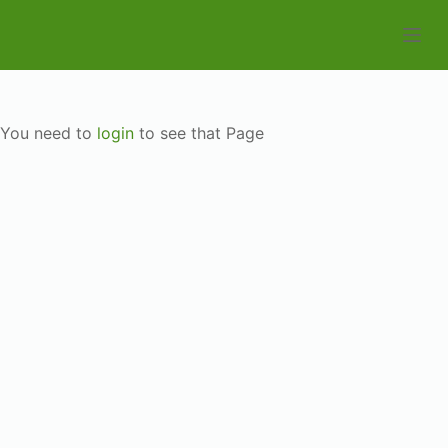
S
k
i
p
t
You need to
login
to see that Page
o
c
o
n
t
e
n
t