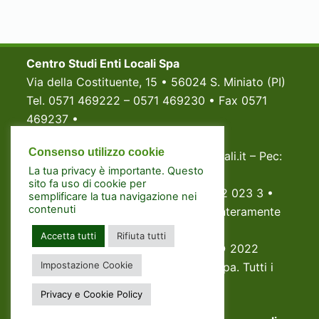
Centro Studi Enti Locali Spa
Via della Costituente, 15 • 56024 S. Miniato (PI)
Tel. 0571 469222 – 0571 469230 • Fax 0571
469237 •
P.Iva e Codice fiscale 02998820233
Consenso utilizzo cookie
Email: segreteria@centrostudientilocali.it – Pec:
La tua privacy è importante. Questo
centrostudientilocali@pec.it
sito fa uso di cookie per
Registro Imprese di Pisa: N. 0299882 023 3 •
semplificare la tua navigazione nei
contenuti
Capitale Sociale Euro 500.000,00 (interamente
versato)
Accetta tutti
Rifiuta tutti
www.amminiistrazione-digitale.it
© 2022
Impostazione Cookie
Copyright Centro Studi Enti Locali Spa. Tutti i
diritti riservati
Privacy e Cookie Policy