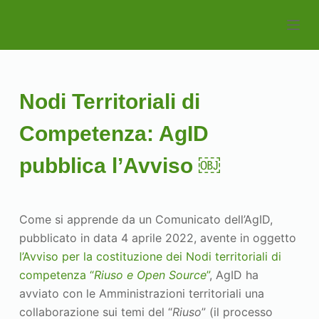
S
k
i
p
t
Nodi Territoriali di
o
c
Competenza: AgID
o
pubblica l’Avviso ￼
n
t
e
Come si apprende da un Comunicato dell’AgID,
n
pubblicato in data 4 aprile 2022, avente in oggetto
t
l’Avviso per la costituzione dei Nodi territoriali di
competenza “
Riuso e Open Source
”
, AgID ha
avviato con le Amministrazioni territoriali una
collaborazione sui temi del “
Riuso
” (il processo