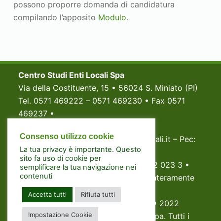
possono proporre domanda di candidatura
compilando l’apposito
Modulo
.
Centro Studi Enti Locali Spa
Via della Costituente, 15 • 56024 S. Miniato (PI)
Tel. 0571 469222 – 0571 469230 • Fax 0571
469237 •
P.Iva e Codice fiscale 02998820233
Consenso utilizzo cookie
Email: segreteria@centrostudientilocali.it – Pec:
La tua privacy è importante. Questo
centrostudientilocali@pec.it
sito fa uso di cookie per
Registro Imprese di Pisa: N. 0299882 023 3 •
semplificare la tua navigazione nei
contenuti
Capitale Sociale Euro 500.000,00 (interamente
versato)
Accetta tutti
Rifiuta tutti
www.amminiistrazione-digitale.it
© 2022
Impostazione Cookie
Copyright Centro Studi Enti Locali Spa. Tutti i